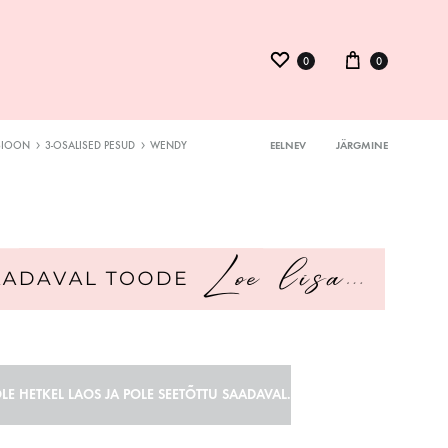
0
0
SIOON
3-OSALISED PESUD
WENDY
EELNEV
JÄRGMINE
Product
ysuit
navigation
inid
kmed
LE HETKEL LAOS JA POLE SEETÕTTU SAADAVAL.