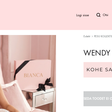
Logi sisse
Esileht
PESU KOLLEKT
Bod
WENDY
Biki
Ra
SEDA TOODET EI O