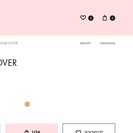
0
0
GOLD LOVER
EELNEV
JÄRGMINE
Product
ysuit
OVER
navigation
inid
kmed
LISA
SOOVILIST