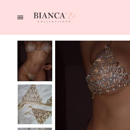
BIANCA
naiste
pesupood