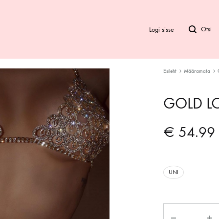
Logi sisse
Esileht
Määramata
Bod
GOLD L
Biki
€
54.99
Ra
UNI
Kogus