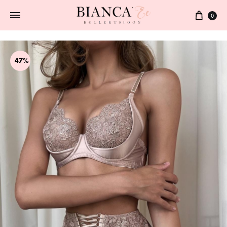
0
47%