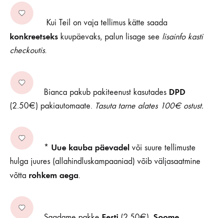
Kui Teil on vaja tellimus kätte saada
konkreetseks
kuupäevaks, palun lisage see
lisainfo kasti
checkoutis
.
DPD
Bianca pakub pakiteenust kasutades
(2.50€) pakiautomaate.
Tasuta tarne alates 100€ ostust.
Uue kauba päevadel
*
või suure tellimuste
hulga juures (allahindluskampaaniad) võib väljasaatmine
rohkem aega
võtta
.
Eesti
Soome
Saadame pakke
(2.50€),