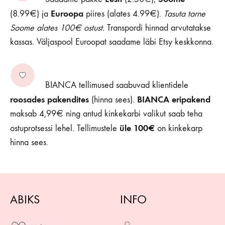
Euroopa
(8.99€) ja
piires (alates 4.99€).
Tasuta tarne
Soome alates 100€ ostust.
Transpordi hinnad arvutatakse
kassas. Väljaspool Euroopat saadame läbi Etsy keskkonna.
BIANCA tellimused saabuvad klientidele
roosades pakendites
BIANCA eripakend
(hinna sees).
maksab 4,99€ ning antud kinkekarbi valikut saab teha
üle 100€
ostuprotsessi lehel. Tellimustele
on kinkekarp
hinna sees.
ABIKS
INFO