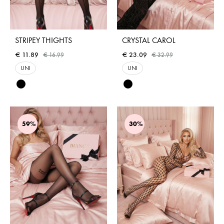
STRIPEY THIGHTS
CRYSTAL CAROL
€
11.89
€
23.09
€
16.99
€
32.99
UNI
UNI
59%
30%