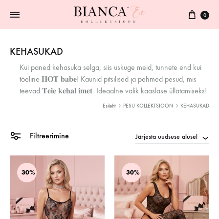
0
KEHASUKAD
Kui paned kehasuka selga, siis uskuge meid, tunnete end kui
tõeline 𝐇𝐎𝐓 𝐛𝐚𝐛𝐞! Kaunid pitsilised ja pehmed pesud, mis
teevad 𝐓𝐞𝐢𝐞 𝐤𝐞𝐡𝐚𝐥 𝐢𝐦𝐞𝐭. Ideaalne valik kaaslase üllatamiseks!
Esileht
PESU KOLLEKTSIOON
KEHASUKAD
Filtreerimine
Järjesta uudsuse alusel
30%
30%