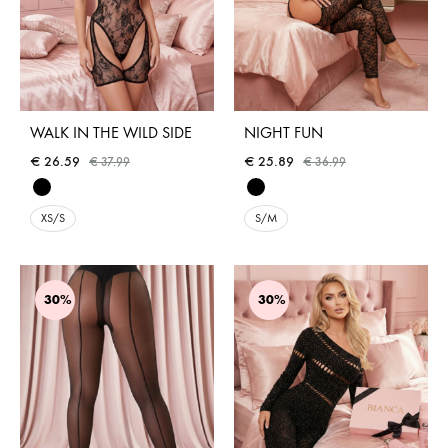
WALK IN THE WILD SIDE
NIGHT FUN
€
26.59
€
25.89
€
37.99
€
36.99
XS/S
S/M
30%
30%