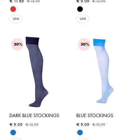
€
11.89
€
9.09
€
16.99
€
12.99
UNI
UNI
30%
30%
DARK BLUE STOCKINGS
BLUE STOCKINGS
€
9.09
€
9.09
€
12.99
€
12.99