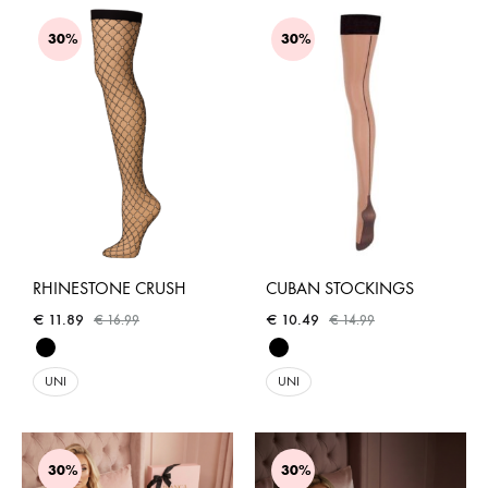
30%
30%
RHINESTONE CRUSH
CUBAN STOCKINGS
€
11.89
€
10.49
€
16.99
€
14.99
UNI
UNI
30%
30%