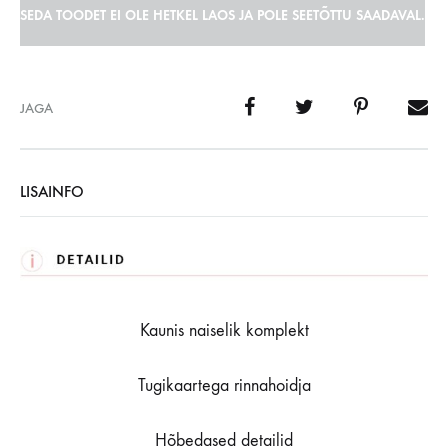
SEDA TOODET EI OLE HETKEL LAOS JA POLE SEETÕTTU SAADAVAL.
JAGA
LISAINFO
Kaunis naiselik komplekt
Tugikaartega rinnahoidja
Hõbedased detailid