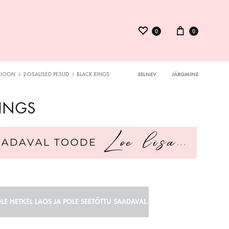
0
0
SIOON
2-OSALISED PESUD
BLACK RINGS
EELNEV
JÄRGMINE
Product
ysuit
RINGS
navigation
inid
kmed
LE HETKEL LAOS JA POLE SEETÕTTU SAADAVAL.