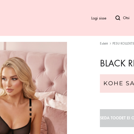
Logi sisse
Esileht
PESU KOLLEKT
Bod
BLACK 
Biki
Ra
SEDA TOODET EI O