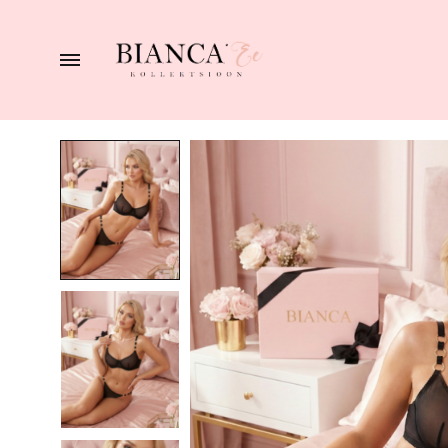
BIANCA
naiste
pesupood