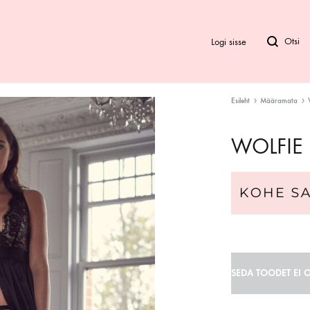
Logi sisse
Esileht
Määramata
Bod
WOLFIE
Biki
Ra
SEDA TOODET EI O