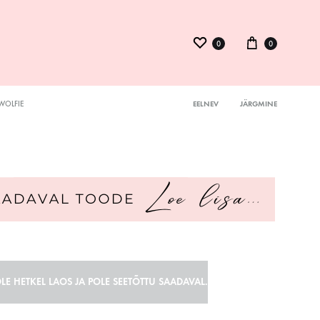
0
0
WOLFIE
EELNEV
JÄRGMINE
Product
ysuit
navigation
inid
kmed
LE HETKEL LAOS JA POLE SEETÕTTU SAADAVAL.