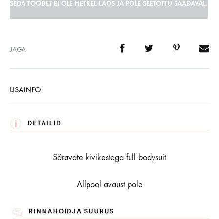
SEDA TOODET EI OLE HETKEL LAOS JA POLE SEETÕTTU SAADAVAL.
JAGA
LISAINFO
Säravate kivikestega full bodysuit
Allpool avaust pole