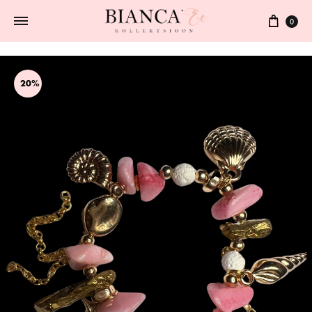
0
20%