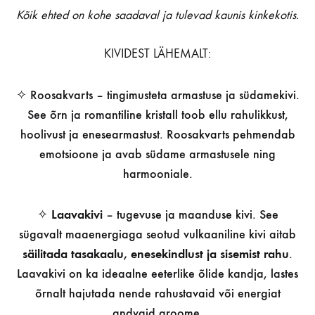
Kõik ehted on kohe saadaval ja tulevad kaunis kinkekotis.
KIVIDEST LÄHEMALT:
✧ Roosakvarts – tingimusteta armastuse ja südamekivi.
See õrn ja romantiline kristall toob ellu rahulikkust,
hoolivust ja enesearmastust. Roosakvarts pehmendab
emotsioone ja avab südame armastusele ning
harmooniale.
✧
Laavakivi
– tugevuse ja maanduse kivi. See
sügavalt maaenergiaga seotud vulkaaniline kivi aitab
säilitada tasakaalu, enesekindlust ja sisemist rahu
.
Laavakivi on ka ideaalne eeterlike õlide kandja, lastes
õrnalt hajutada nende rahustavaid või energiat
andvaid aroome.