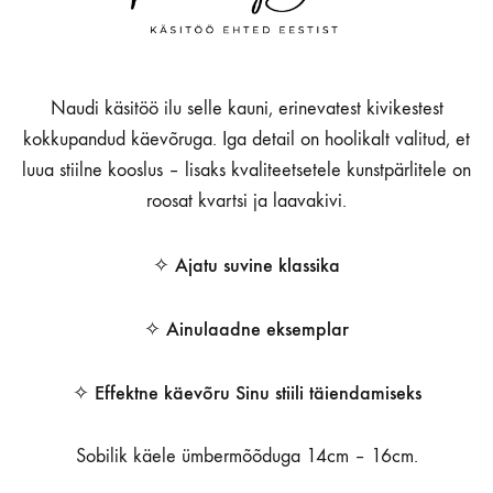
Naudi käsitöö ilu selle kauni, erinevatest kivikestest
kokkupandud käevõruga. Iga detail on hoolikalt valitud, et
luua stiilne kooslus – lisaks kvaliteetsetele kunstpärlitele on
roosat kvartsi ja laavakivi.
✧ Ajatu suvine klassika
✧ Ainulaadne eksemplar
✧ Effektne käevõru Sinu stiili täiendamiseks
Sobilik käele ümbermõõduga 14cm – 16cm.