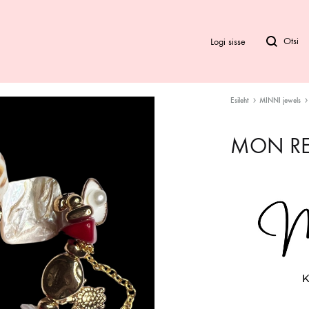
Logi sisse
Esileht
MINNI jewels
Bod
MON R
Biki
Ra