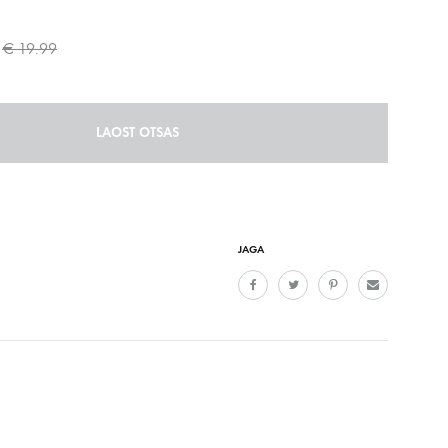
€
19.99
LAOST OTSAS
JAGA