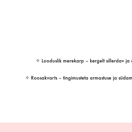
✧ Looduslik merekarp – kergelt sillerdav ja
✧ Roosakvarts – tingimusteta armastuse ja südamek