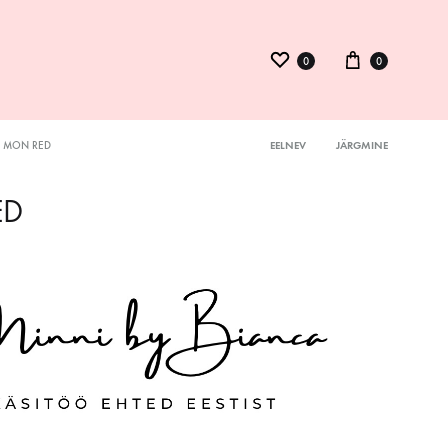
0
0
MON RED
EELNEV
JÄRGMINE
Product
ysuit
ED
navigation
inid
kmed