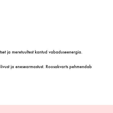
tset ja meretuultest kantud vabaduseenergia.
hoolivust ja enesearmastust. Roosakvarts pehmendab