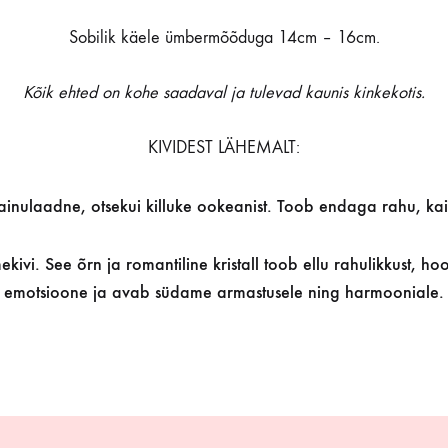
Sobilik käele ümbermõõduga 14cm – 16cm.
Kõik ehted on kohe saadaval ja tulevad kaunis kinkekotis.
KIVIDEST LÄHEMALT:
 ainulaadne, otsekui killuke ookeanist. Toob endaga rahu, kai
ivi. See õrn ja romantiline kristall toob ellu rahulikkust, 
emotsioone ja avab südame armastusele ning harmooniale.