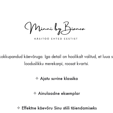
 kokkupandud käevõruga. Iga detail on hoolikalt valitud, et luua sti
looduslikku merekarpi, roosat kvartsi.
✧ Ajatu suvine klassika
✧ Ainulaadne eksemplar
✧ Effektne käevõru Sinu stiili täiendamiseks