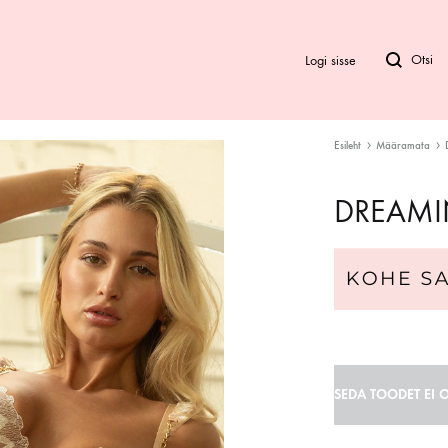
Logi sisse
Esileht
Määramata
Bod
DREAMI
Biki
Ra
SEDA TOODET EI O