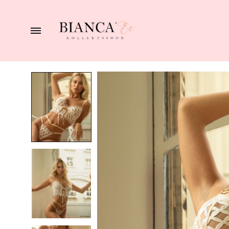
BIANCA
naiste
pesupood