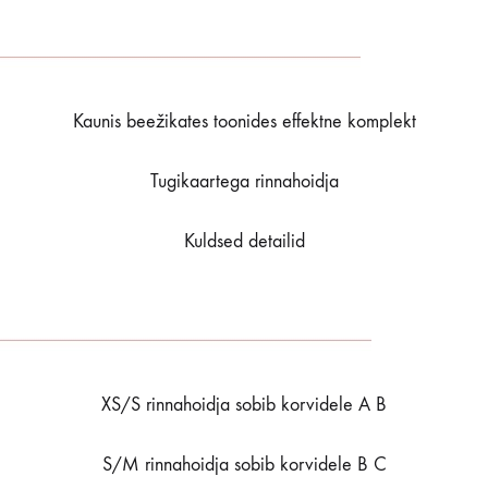
Kaunis beežikates toonides effektne komplekt
Tugikaartega rinnahoidja
Kuldsed detailid
XS/S rinnahoidja sobib korvidele A B
S/M rinnahoidja sobib korvidele B C