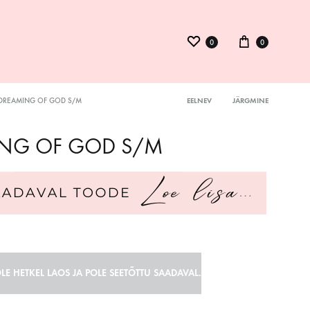
0
0
DREAMING OF GOD S/M
EELNEV
JÄRGMINE
Product
ysuit
NG OF GOD S/M
navigation
inid
kmed
LE HETKEL LAOS JA POLE SEETÕTTU SAADAVAL.