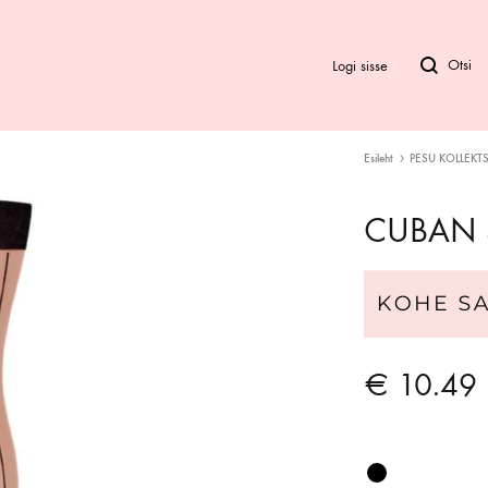
Logi sisse
Esileht
PESU KOLLEKT
Bod
CUBAN 
Biki
Ra
€
10.49