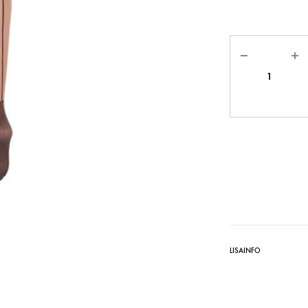
Kogus
LISAINFO