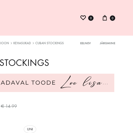
0
0
SIOON
KEHASUKAD
CUBAN STOCKINGS
EELNEV
JÄRGMINE
Product
ysuit
STOCKINGS
navigation
inid
kmed
€
14.99
UNI