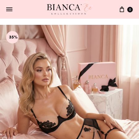
0
35%