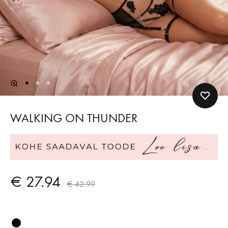
WALKING ON THUNDER
€
27.94
€
42.99