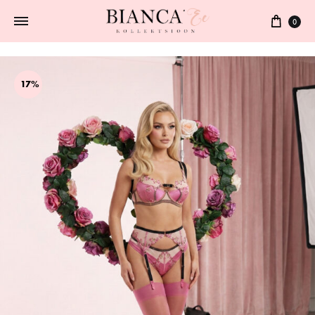
0
17%