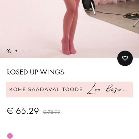
ROSED UP WINGS
€
65.29
€
78.99