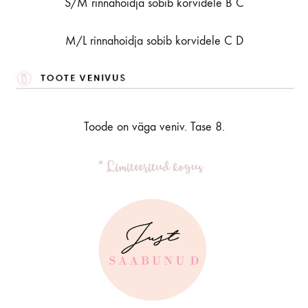
S/M rinnahoidja sobib korvidele B C
M/L rinnahoidja sobib korvidele C D
Toode on väga veniv. Tase 8.