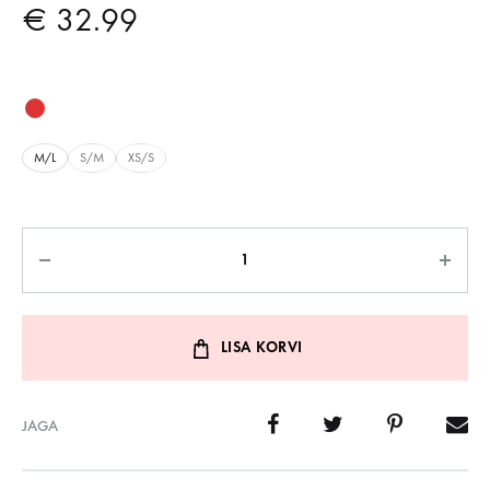
€
32.99
M/L
S/M
XS/S
Kogus
LISA KORVI
JAGA