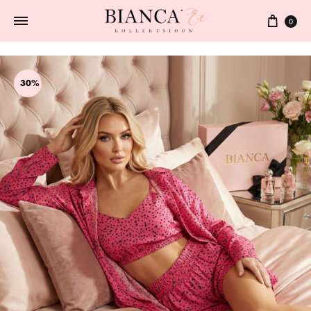
0
30%