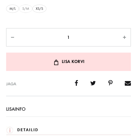
M/L
S/M
XS/S
Kogus
LISA KORVI
JAGA
LISAINFO