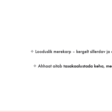
✧ Looduslik merekarp – kergelt sillerdav ja
✧ Ahhaat aitab
tasakaalustada keha, mee