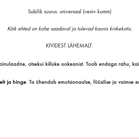
Sobilik suurus: universaal (veniv kumm)
Kõik ehted on kohe saadaval ja tulevad kaunis kinkekotis.
KIVIDEST LÄHEMALT:
 ainulaadne, otsekui killuke ookeanist. Toob endaga rahu, kai
lt ja hinge
. Ta ühendab emotsionaalse, füüsilise ja vaimse e