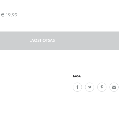
€
19.99
LAOST OTSAS
JAGA