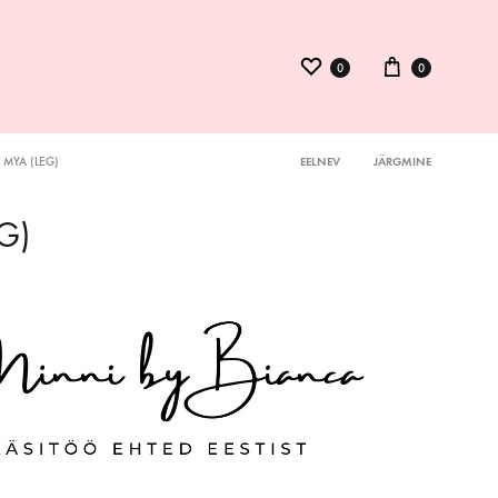
0
0
MYA (LEG)
EELNEV
JÄRGMINE
Product
ysuit
G)
navigation
inid
kmed