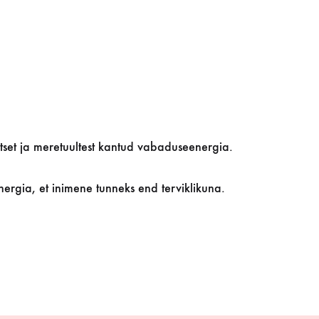
tset ja meretuultest kantud vabaduseenergia.
nergia, et inimene tunneks end terviklikuna.