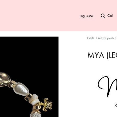
Logi sisse
Esileht
MINNI jewels
Bod
MYA (LE
Biki
Ra