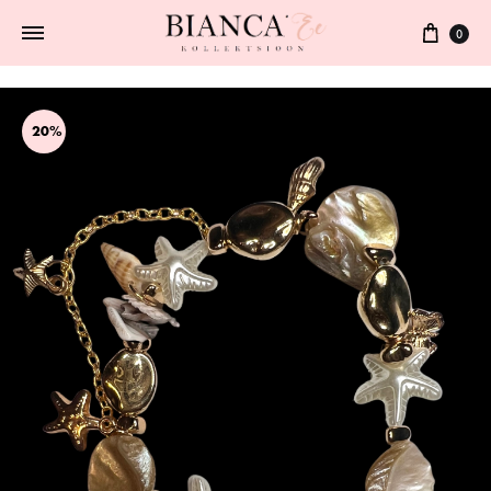
0
20%