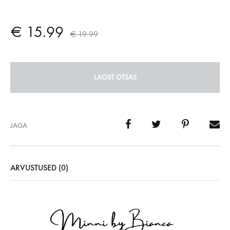
€
15.99
€
19.99
LAOST OTSAS
JAGA
ARVUSTUSED (0)