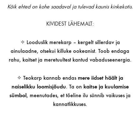
Kõik ehted on kohe saadaval ja tulevad kaunis kinkekotis.
KIVIDEST LÄHEMALT:
✧ Looduslik merekarp – kergelt sillerdav ja
ainulaadne, otsekui killuke ookeanist. Toob endaga
rahu, kaitset ja meretuultest kantud vabaduseenergia.
✧ Teokarp kannab endas
mere iidset häält ja
naiselikku loomisjõudu
. Ta on
kaitse ja kuulamise
sümbol
, meenutades, et tõeline ilu sünnib vaikuses ja
kannatlikkuses.