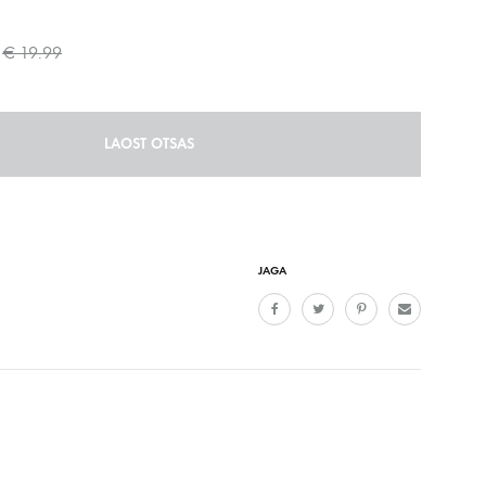
€
19.99
LAOST OTSAS
JAGA