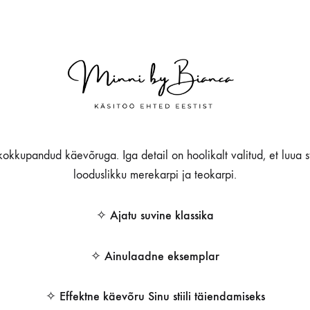
 kokkupandud käevõruga. Iga detail on hoolikalt valitud, et luua sti
looduslikku merekarpi ja teokarpi.
✧ Ajatu suvine klassika
✧ Ainulaadne eksemplar
✧ Effektne käevõru Sinu stiili täiendamiseks