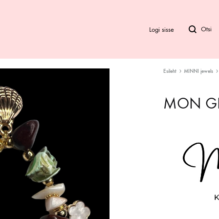
Logi sisse
Esileht
MINNI jewels
Bod
MON G
Biki
Ra