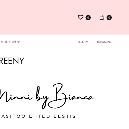
0
0
MON GREENY
EELNEV
JÄRGMINE
Product
ysuit
REENY
navigation
inid
kmed