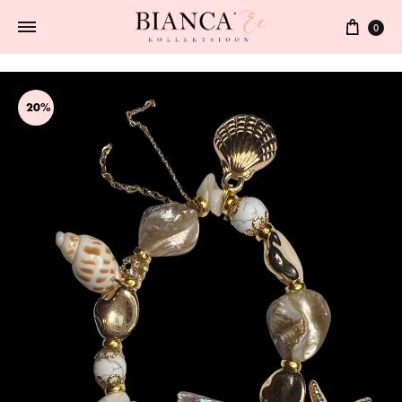
0
20%