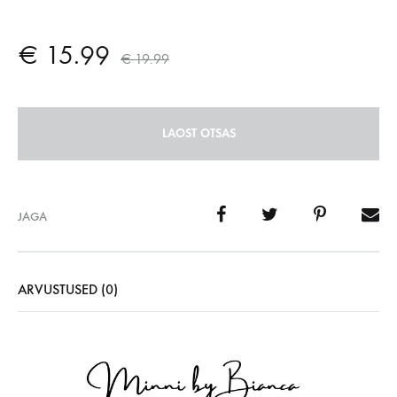
€
15.99
€
19.99
LAOST OTSAS
JAGA
ARVUSTUSED (0)