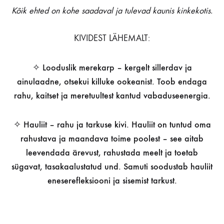
Kõik ehted on kohe saadaval ja tulevad kaunis kinkekotis.
KIVIDEST LÄHEMALT:
✧ Looduslik merekarp – kergelt sillerdav ja
ainulaadne, otsekui killuke ookeanist. Toob endaga
rahu, kaitset ja meretuultest kantud vabaduseenergia.
✧ Hauliit – rahu ja tarkuse kivi. Hauliit on tuntud oma
rahustava ja maandava toime poolest – see aitab
leevendada ärevust, rahustada meelt ja toetab
sügavat, tasakaalustatud und. Samuti soodustab hauliit
eneserefleksiooni ja sisemist tarkust.