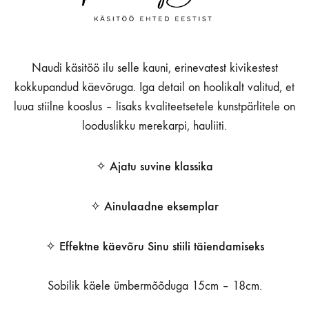
Naudi käsitöö ilu selle kauni, erinevatest kivikestest
kokkupandud käevõruga. Iga detail on hoolikalt valitud, et
luua stiilne kooslus – lisaks kvaliteetsetele kunstpärlitele on
looduslikku merekarpi, hauliiti.
✧ Ajatu suvine klassika
✧ Ainulaadne eksemplar
✧ Effektne käevõru Sinu stiili täiendamiseks
Sobilik käele ümbermõõduga 15cm – 18cm.