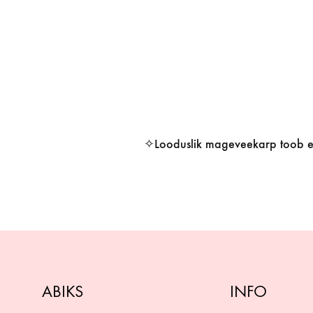
✧Looduslik mageveekarp toob end
ABIKS
INFO