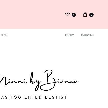
0
0
MIND
EELNEV
JÄRGMINE
Product
ysuit
navigation
inid
kmed