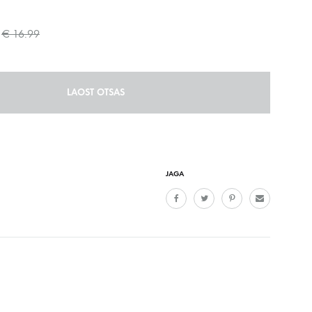
€
16.99
LAOST OTSAS
JAGA