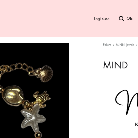
Logi sisse
Esileht
MINNI jewels
Bod
MIND
Biki
Ra