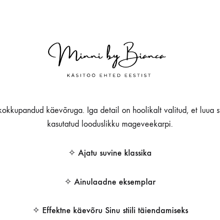
 kokkupandud käevõruga. Iga detail on hoolikalt valitud, et luua sti
kasutatud looduslikku mageveekarpi.
✧ Ajatu suvine klassika
✧ Ainulaadne eksemplar
✧ Effektne käevõru Sinu stiili täiendamiseks