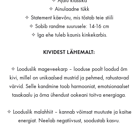
✧ Ajatu klassika
✧ Ainulaadne tükk
✧ Statement käevõru, mis tõstab teie stiili
✧ Sobib randme suurusele: 14-16 cm
✧ Iga ehe tuleb kaunis kinkekarbis.
KIVIDEST LÄHEMALT:
✧ Looduslik mageveekarp – looduse poolt loodud õrn
kivi, millel on unikaalsed mustrid ja pehmed, rahustavad
värvid. Selle kandmine toob harmooniat, emotsionaalset
tasakaalu ja õrna ühendust ookeani toitva energiaga.
✧ Looduslik malahhiit – kannab võimsat muutuste ja kaitse
energiat. Neelab negatiivsust, soodustab kasvu.