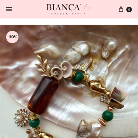
0
20%