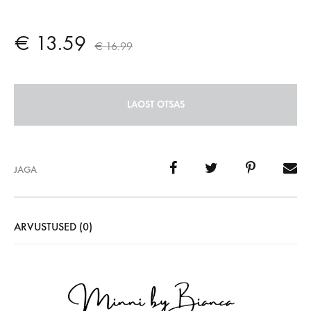
€
13.59
€
16.99
LAOST OTSAS
JAGA
ARVUSTUSED (0)