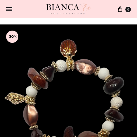
0
20%