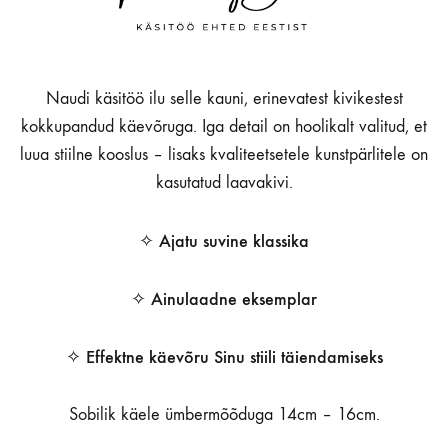
Naudi käsitöö ilu selle kauni, erinevatest kivikestest
kokkupandud käevõruga. Iga detail on hoolikalt valitud, et
luua stiilne kooslus – lisaks kvaliteetsetele kunstpärlitele on
kasutatud laavakivi.
✧ Ajatu suvine klassika
✧ Ainulaadne eksemplar
✧ Effektne käevõru Sinu stiili täiendamiseks
Sobilik käele ümbermõõduga 14cm – 16cm.