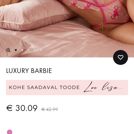
LUXURY BARBIE
€
30.09
€
42.99