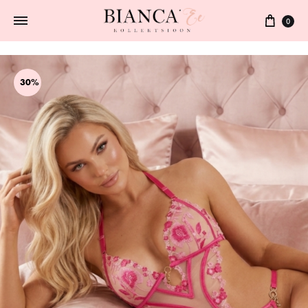
0
30%