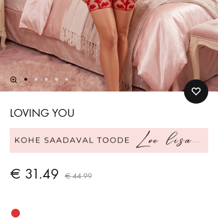
LOVING YOU
€
31.49
€
44.99