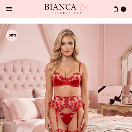
0
30%