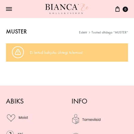
0
MUSTER
Esileht
Tooted siltidega “MUSTER”
Ei leitud kahjuks ühtegi tulemust.
ABIKS
INFO