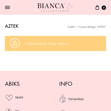
0
AZTEK
Esileht
Tooted siltidega “AZTEK”
Ei leitud kahjuks ühtegi tulemust.
ABIKS
INFO