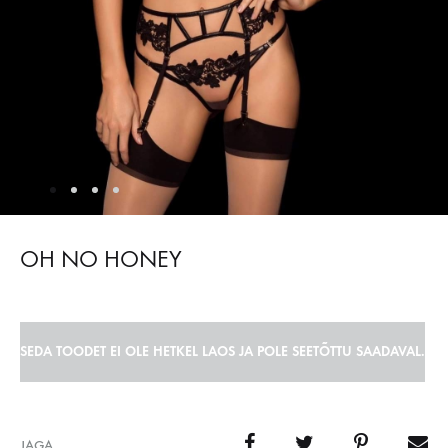
OH NO HONEY
SEDA TOODET EI OLE HETKEL LAOS JA POLE SEETÕTTU SAADAVAL.
JAGA