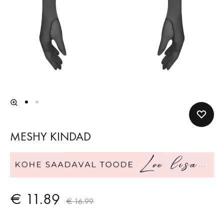
MESHY KINDAD
€
11.89
€
16.99