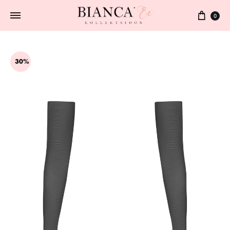
0
30%